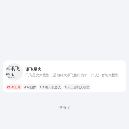
讯飞星火
讯飞星火大模型，是由科大讯飞推出的新一代认知智能大模型，拥有跨领域的知识和语言理解能力，能够基于自然对话方式理解与执行任务，提供语言理解、知识问答、逻辑推理、数学题解答、代码理解与编写等多种能力。
AI工具
# AI创作
# AI聊天机器人
# 人工智能大模型
没有了