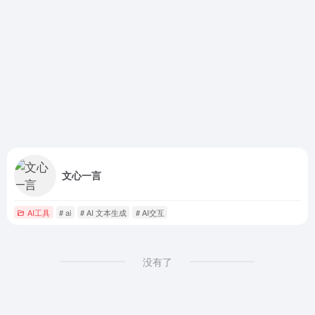
文心一言
AI工具
# ai
# AI 文本生成
# AI交互
没有了