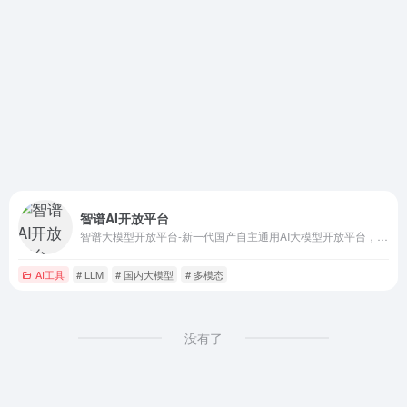
智谱AI开放平台
智谱大模型开放平台-新一代国产自主通用AI大模型开放平台，是国内大模型排名前列的大模型网站，研发了多款LLM模型，多模态视觉模型产品，致力于将AI产品技术与行业场景双轮驱动的中国先进的认知智能技术和千行百业应用相结合，构建更高精度、高效率、通用化的AI开发新模式和企业级解决方案，实现智谱大模型的产业化，将AI的好处带给每个人。
AI工具
# LLM
# 国内大模型
# 多模态
没有了