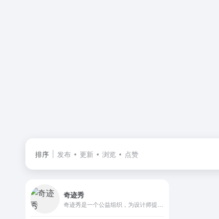
排序
发布
更新
浏览
点赞
奇迹秀
奇迹秀是一个公益组织，为设计师提供设计干货及资源，站内所有收集的资源都能免费下载，且资源都经过组织成员测试后再发布，保证资源绿色，大家可放心使用，