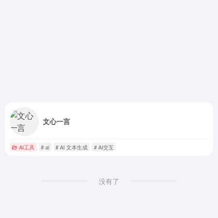
文心一言
AI工具
# ai
# AI 文本生成
# AI交互
没有了