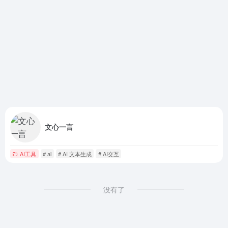
文心一言
AI工具
# ai
# AI 文本生成
# AI交互
没有了