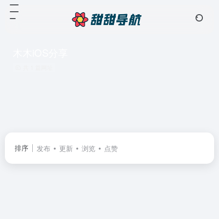
木木iOS分享
共 1 篇网址
排序
发布
更新
浏览
点赞