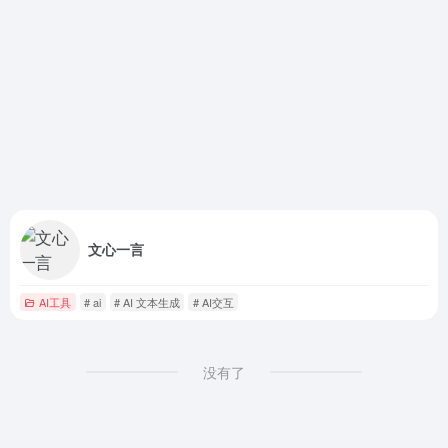
文心一言
AI工具
# ai
# AI 文本生成
# AI交互
没有了