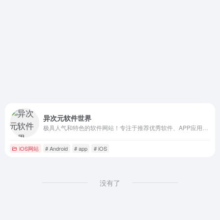
异次元软件世界
极具人气和特色的软件网站！专注于推荐优秀软件、APP应用和互联网资源，每篇图文评测都极其用心，并提供大量软件资源下载。
iOS网站
# Android
# app
# iOS
没有了