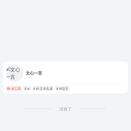
文心一言
AI工具
# ai
# AI 文本生成
# AI交互
没有了