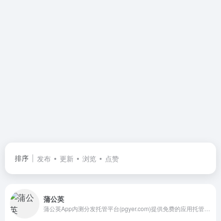
排序
发布
更新
浏览
点赞
蒲公英
蒲公英App内测分发托管平台(pgyer.com)提供免费的应用托管、苹果iOS、安卓Android应用的内测分发服务，支持游戏App分发公测。永久免费，不限分发次数。蒲公英内测分发支持功能完善的版本更新提示、用户反馈、二维码生成、二维码合并、日志分析、统计图表、UDID获取等一系列功能，帮助App用户以扫描二维码的方式快速安装App