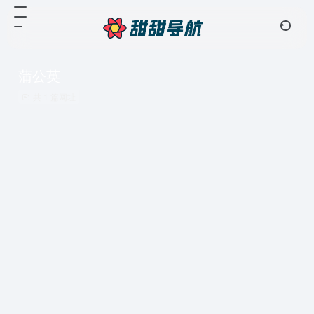
蒲公英
共 1 篇网址