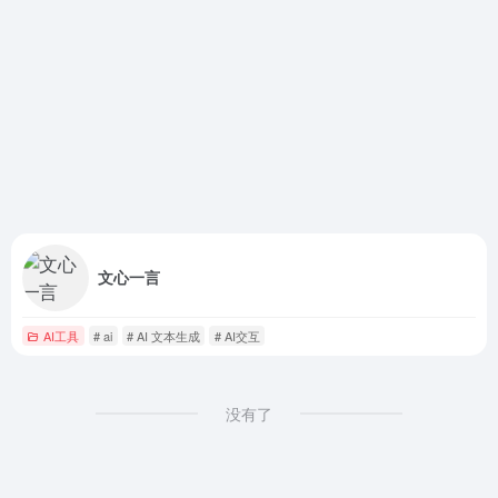
文心一言
AI工具
# ai
# AI 文本生成
# AI交互
没有了