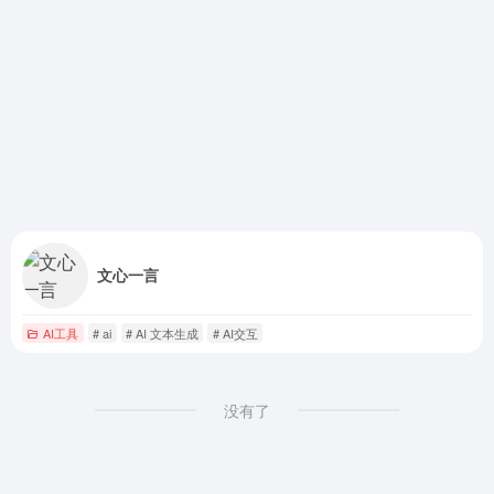
文心一言
AI工具
# ai
# AI 文本生成
# AI交互
没有了