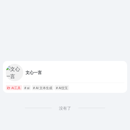
文心一言
AI工具
# ai
# AI 文本生成
# AI交互
没有了