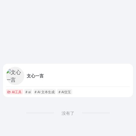
文心一言
AI工具
# ai
# AI 文本生成
# AI交互
没有了