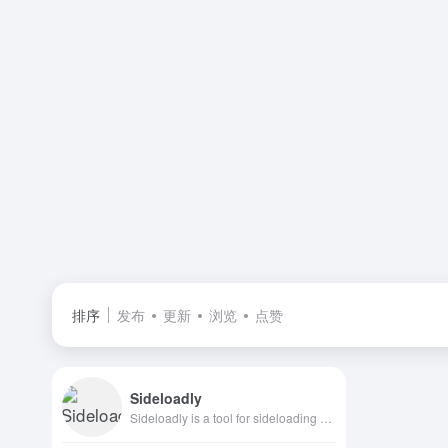
排序
发布
更新
浏览
点赞
Sideloadly
Sideloadly is a tool for sideloading apps on iOS, Apple Silicon Macs, and Apple TV without jailbreak. Download now for a secure and easy sideloading experience.