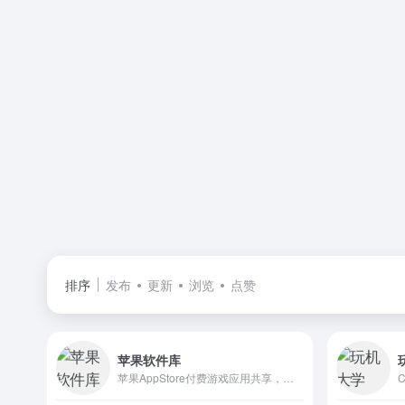
排序
发布
更新
浏览
点赞
苹果软件库
苹果AppStore付费游戏应用共享，致力于分享 iOS 付费软件资源下载和分享，包括游戏共享 ID、软件应用共享 ID等资源的分享和下载，做最稳定最优秀的 iOS 付费游戏/软件共享网站。