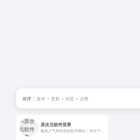
排序
发布
更新
浏览
点赞
异次元软件世界
极具人气和特色的软件网站！专注于推荐优秀软件、APP应用和互联网资源，每篇图文评测都极其用心，并提供大量软件资源下载。