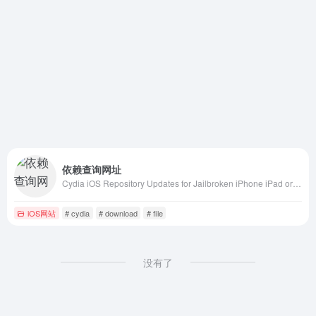
依赖查询网址
Cydia iOS Repository Updates for Jailbroken iPhone iPad or iPod
iOS网站
# cydia
# download
# file
没有了