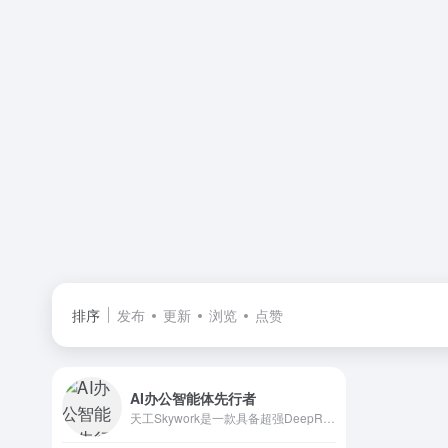
排序
发布
更新
浏览
点赞
AI办公智能体先行者
天工Skywork是一款具备超强DeepResearch能力的全新AI Office智能体，通过3个专家agent和1个通用agent，让AI深度研究，一键生成AI文档、AI PPT、AI表格，高效应对各类办公、学习场景；也支持网页html、图像、视频、有声书、绘本等多种形式的创意内容创作，激发无限灵感。 天工Skywork融合先进的多模态理解与深度检索分析技术，一问即得科研级、专业级、咨询级的高质量结果，帮助你摆脱繁琐事务，显著提升效率。 无论你是职场白领、科研人员、大学生、研究生，还是自媒体KOL，天工Skywork都将是你值得信赖的智能伙伴，助你专注思考、释放创造力。