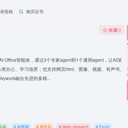
收录投稿
购买证书
收藏
0
I Office智能体，通过3个专家agent和1个通用agent，让AI深
对各类办公、学习场景；也支持网页html、图像、视频、有声书、
ork融合先进的多模...
I绘本
# AI视频
# AI音乐
# deep research
# Excel