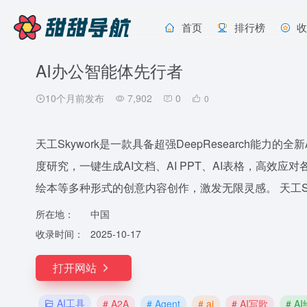
首页
排行榜
AI办公智能体先行者
10个月前发布
7,902
0
0
天工Skywork是一款具备超强DeepResearch能力的全新A
度研究，一键生成AI文档、AI PPT、AI表格，高效应
绘本等多种形式的创意内容创作，激发无限灵感。 天工Skyw
所在地：
中国
收录时间：
2025-10-17
打开网站
AI工具
# A2A
# Agent
# ai
# AI写歌
# A