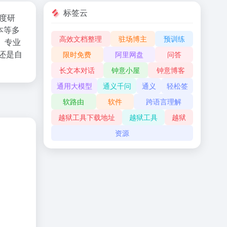
标签云
深度研
本等多
高效文档整理
驻场博主
预训练
、专业
还是自
限时免费
阿里网盘
问答
长文本对话
钟意小屋
钟意博客
通用大模型
通义千问
通义
轻松签
软路由
软件
跨语言理解
越狱工具下载地址
越狱工具
越狱
资源