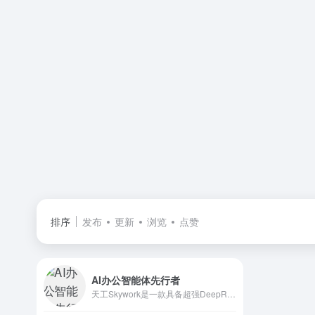
排序
发布
更新
浏览
点赞
AI办公智能体先行者
天工Skywork是一款具备超强DeepResearch能力的全新AI Office智能体，通过3个专家agent和1个通用agent，让AI深度研究，一键生成AI文档、AI PPT、AI表格，高效应对各类办公、学习场景；也支持网页html、图像、视频、有声书、绘本等多种形式的创意内容创作，激发无限灵感。 天工Skywork融合先进的多模态理解与深度检索分析技术，一问即得科研级、专业级、咨询级的高质量结果，帮助你摆脱繁琐事务，显著提升效率。 无论你是职场白领、科研人员、大学生、研究生，还是自媒体KOL，天工Skywork都将是你值得信赖的智能伙伴，助你专注思考、释放创造力。